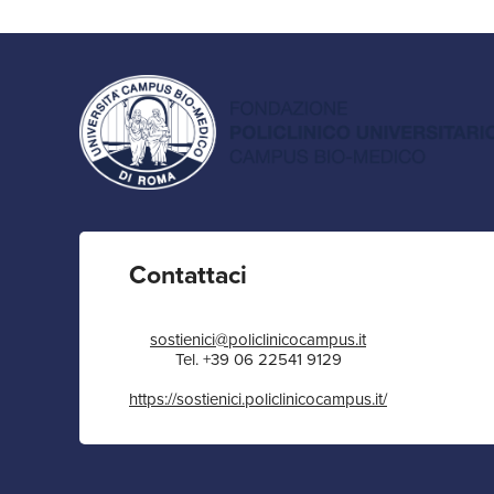
Contattaci
sostienici@policlinicocampus.it
Tel. +39 06 22541 9129
https://sostienici.policlinicocampus.it/